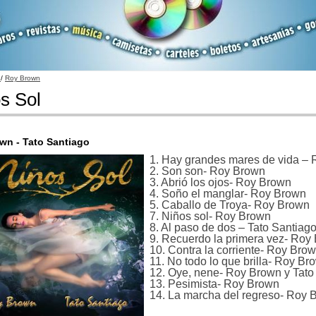
a
/
Roy Brown
s Sol
wn - Tato Santiago
1. Hay grandes mares de vida –
2. Son son- Roy Brown
3. Abrió los ojos- Roy Brown
4. Soño el manglar- Roy Brown
5. Caballo de Troya- Roy Brown
7. Niños sol- Roy Brown
8. Al paso de dos – Tato Santiag
9. Recuerdo la primera vez- Roy
10. Contra la corriente- Roy Bro
11. No todo lo que brilla- Roy Br
12. Oye, nene- Roy Brown y Tato
13. Pesimista- Roy Brown
14. La marcha del regreso- Roy 