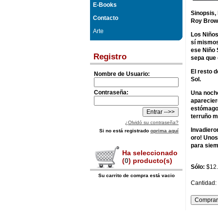
E-Books
Sinopsis,
Contacto
Roy Brow
Arte
Los Niños
sí mismos
ese Niño S
Registro
sepa que 
El resto 
Nombre de Usuario:
Sol.
Contraseña:
Una noche
aparecier
estómago 
terruño m
¿Olvidó su contraseña?
Invadiero
Si no está registrado
oprima aquí
oro! Unos
para siem
Ha seleccionado
(
0
) producto(s)
Sólo:
$12
Su carrito de compra está vacio
Cantidad: