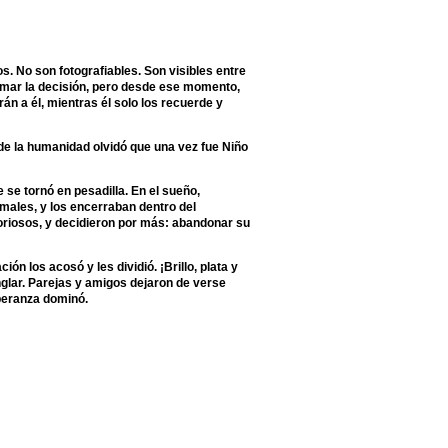
s. No son fotografiables. Son visibles entre
tomar la decisión, pero desde ese momento,
án a él, mientras él solo los recuerde y
 de la humanidad olvidó que una vez fue Niño
se tornó en pesadilla. En el sueño,
males, y los encerraban dentro del
toriosos, y decidieron por más: abandonar su
ión los acosó y les dividió. ¡Brillo, plata y
glar. Parejas y amigos dejaron de verse
speranza dominó.