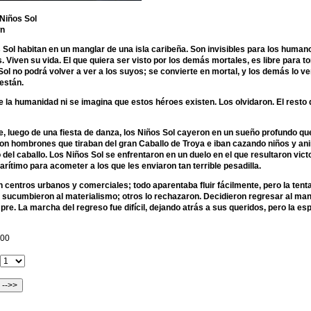
 Niños Sol
n
 Sol habitan en un manglar de una isla caribeña. Son invisibles para los humano
. Viven su vida. El que quiera ser visto por los demás mortales, es libre para 
ol no podrá volver a ver a los suyos; se convierte en mortal, y los demás lo ver
están.
de la humanidad ni se imagina que estos héroes existen. Los olvidaron. El resto
, luego de una fiesta de danza, los Niños Sol cayeron en un sueño profundo que 
on hombrones que tiraban del gran Caballo de Troya e iban cazando niños y ani
del caballo. Los Niños Sol se enfrentaron en un duelo en el que resultaron vic
arítimo para acometer a los que les enviaron tan terrible pesadilla.
n centros urbanos y comerciales; todo
aparentaba fluir fácilmente, pero la tentac
 sucumbieron al materialismo; otros lo rechazaron. Decidieron regresar al man
pre. La marcha del regreso fue difícil, dejando atrás a sus queridos, pero la e
.00