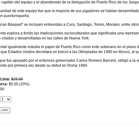
 capitán del equipo y el abanderado de la delegación de Puerto Rico de los Juego
laridad de este equipo fue que la mayoría de sus jugadores se habían desarrollad
ón puertorriqueña.
can Básquet" se incluyen entrevistas a Cora, Santiago, Torres, Morales, entre otro
nta explora a fondo las implicaciones socioculturales que significaba una repres
s criadas y desarrolladas en las calles de Nueva York.
ntal igualmente estudia el papel de Puerto Rico como ente soberano en el plano d
 que Estados Unidos decretara un boicot a las Olimpiadas de 1980 en Moscú, al q
 que fue apoyado por el entonces gobernador Carlos Romero Barceló, obligó a la s
nto por primera vez desde su debut en Roma 1960.
 Lista:
$25.00
orra:
$5.00 (20%)
.00