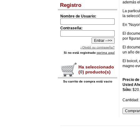
además el
Registro
La particu
la selecci
Nombre de Usuario:
En "Nuyori
Contraseña:
El docume
por figura
El docume
¿Olvidó su contraseña?
un año de
Si no está registrado
oprima aquí
El boicot,
magno eve
Ha seleccionado
(
0
) producto(s)
Precio de
Su carrito de compra está vacio
Usted Ah
Sólo:
$20
Cantidad: