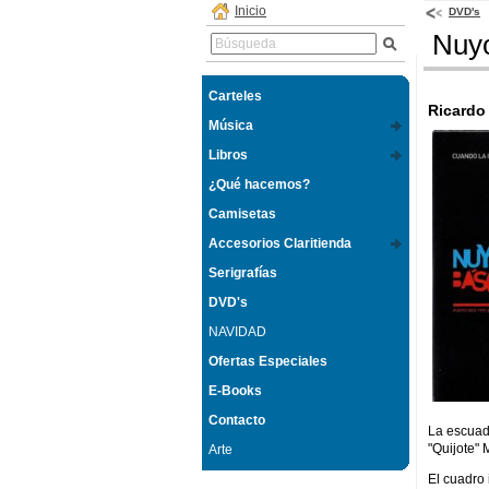
Inicio
DVD's
Nuyo
Carteles
Ricardo 
Música
Libros
¿Qué hacemos?
Camisetas
Accesorios Claritienda
Serigrafías
DVD's
NAVIDAD
Ofertas Especiales
E-Books
Contacto
La escuad
"Quijote" 
Arte
El cuadro 