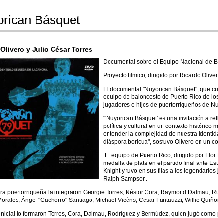
rican Básquet
Olivero y Julio César Torres
Documental sobre el Equipo Nacional de B
Proyecto fílmico, dirigido por Ricardo Olive
El documental "Nuyorican Básquet", que cuent
equipo de baloncesto de Puerto Rico de lo
jugadores e hijos de puertorriqueños de N
"'Nuyorican Básquet' es una invitación a ref
política y cultural en un contexto histórico
entender la complejidad de nuestra identida
diáspora boricua", sostuvo Olivero en un 
.El equipo de Puerto Rico, dirigido por Flor
medalla de plata en el partido final ante E
Knight y tuvo en sus filas a los legendari
Ralph Sampson.
ra puertorriqueña la integraron Georgie Torres, Néstor Cora, Raymond Dalmau, 
Morales, Ángel "Cachorro" Santiago, Michael Vicéns, César Fantauzzi, Willie Quiñ
inicial lo formaron Torres, Cora, Dalmau, Rodríguez y Bermúdez, quien jugó como pí