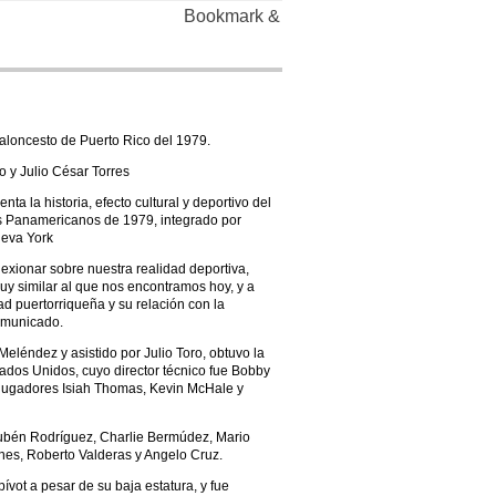
aloncesto de Puerto Rico del 1979.
ro y Julio César Torres
a la historia, efecto cultural y deportivo del
s Panamericanos de 1979, integrado por
ueva York
lexionar sobre nuestra realidad deportiva,
 muy similar al que nos encontramos hoy, y a
d puertorriqueña y su relación con la
comunicado.
 Meléndez y asistido por Julio Toro, obtuvo la
stados Unidos, cuyo director técnico fue Bobby
os jugadores Isiah Thomas, Kevin McHale y
Rubén Rodríguez, Charlie Bermúdez, Mario
ones, Roberto Valderas y Angelo Cruz.
vot a pesar de su baja estatura, y fue