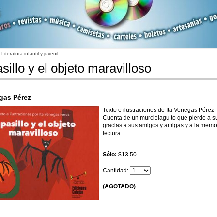
/
Literatura infantil y juvenil
asillo y el objeto maravilloso
egas Pérez
Texto e ilustraciones de Ita Venegas Pérez
Cuenta de un murcielaguito que pierde a su
gracias a sus amigos y amigas y a la memo
lectura..
Sólo:
$13.50
Cantidad:
(AGOTADO)