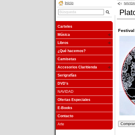
Inicio
NAVID
Plat
Carteles
Festiva
Música
Libros
¿Qué hacemos?
Camisetas
Accesorios Claritienda
Serigrafías
DVD's
NAVIDAD
Ofertas Especiales
E-Books
Contacto
Arte