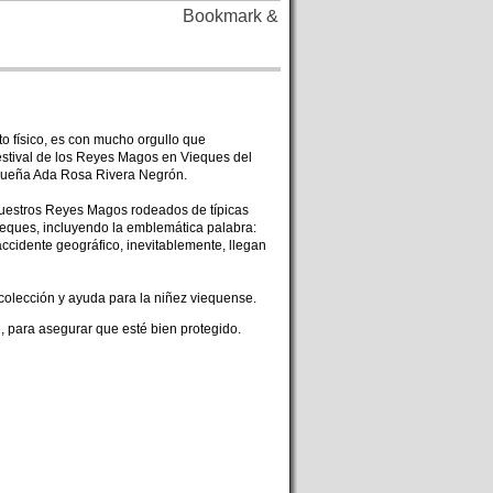
 físico, es con mucho orgullo que
stival de los Reyes Magos en Vieques del
iqueña Ada Rosa Rivera Negrón.
uestros Reyes Magos rodeados de típicas
ieques, incluyendo la emblemática palabra:
accidente geográfico, inevitablemente, llegan
 colección y ayuda para la niñez viequense.
ee, para asegurar que esté bien protegido.