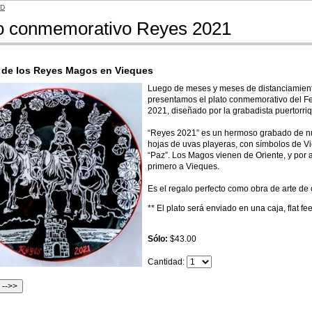
AD
o conmemorativo Reyes 2021
l de los Reyes Magos en Vieques
Luego de meses y meses de distanciamiento
presentamos el plato conmemorativo del Fe
2021, diseñado por la grabadista puertorr
“Reyes 2021” es un hermoso grabado de n
hojas de uvas playeras, con símbolos de V
“Paz”. Los Magos vienen de Oriente, y por 
primero a Vieques.
Es el regalo perfecto como obra de arte de
** El plato será enviado en una caja, flat f
Sólo:
$43.00
Cantidad: