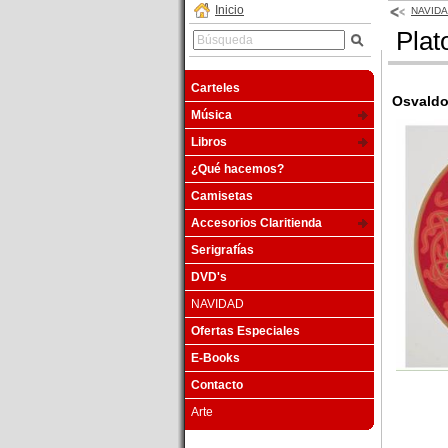
Inicio
NAVID
Plat
Carteles
Osvaldo
Música
Libros
¿Qué hacemos?
Camisetas
Accesorios Claritienda
Serigrafías
DVD's
NAVIDAD
Ofertas Especiales
E-Books
Contacto
Arte